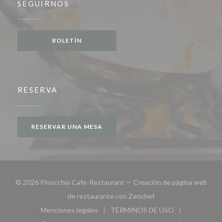
SEGUIRNOS
BOLETÍN
RESERVA
RESERVAR UNA MESA
© 2026 Pinocchio Cafe-Restaurant — Creación de página web
((abre en una nueva v
de restaurante con
Zenchef
Menciones legales
TÉRMINOS DE USO
((abre en una nueva ventana))
((abre en una nueva ven