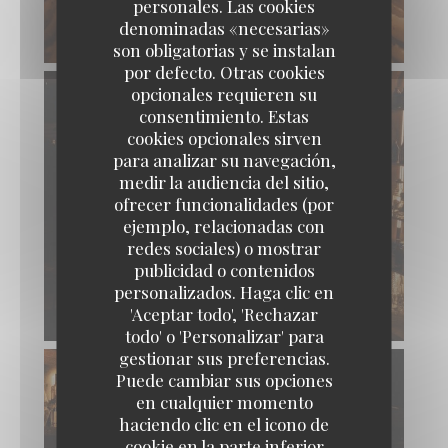
personales. Las cookies
denominadas «necesarias»
son obligatorias y se instalan
por defecto. Otras cookies
opcionales requieren su
consentimiento. Estas
cookies opcionales sirven
para analizar su navegación,
medir la audiencia del sitio,
ofrecer funcionalidades (por
ejemplo, relacionadas con
redes sociales) o mostrar
publicidad o contenidos
personalizados. Haga clic en
Pinocchio Cafe-Restaurant
'Aceptar todo', 'Rechazar
todo' o 'Personalizar' para
gestionar sus preferencias.
Puede cambiar sus opciones
en cualquier momento
haciendo clic en el icono de
cookie en la parte inferior