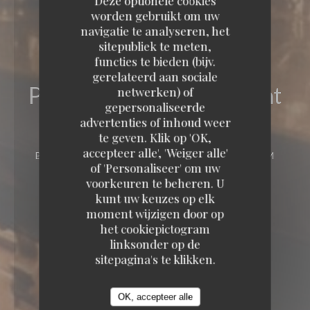
Deze optionele cookies
worden gebruikt om uw
navigatie te analyseren, het
sitepubliek te meten,
functies te bieden (bijv.
gerelateerd aan sociale
Pinocchio Cafe-Restaurant
netwerken) of
gepersonaliseerde
advertenties of inhoud weer
Pinocchio Cafe-Restaurant
te geven. Klik op 'OK,
RESTAURANT TRADITIONNEL
VAN
accepteer alle', 'Weiger alle'
BAERLESTRAAT 128 1071 BD AMSTERDAM
of 'Personaliseer' om uw
voorkeuren te beheren. U
kunt uw keuzes op elk
moment wijzigen door op
het cookiepictogram
linksonder op de
sitepagina's te klikken.
OK, accepteer alle