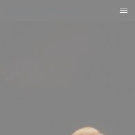
Cookie管理面板
Pinocchio Cafe-Restaurant